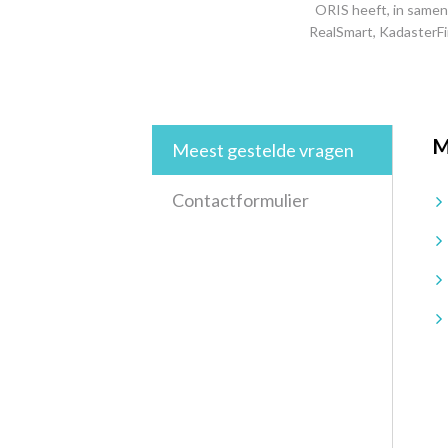
ORIS heeft, in samen
RealSmart, KadasterFi
M
Meest gestelde vragen
Contactformulier