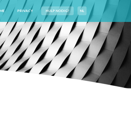
ME
PRIVACY
HULP NODIG?
NL