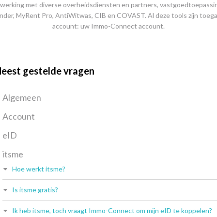
werking met diverse overheidsdiensten en partners, vastgoedtoepassi
nder, MyRent Pro, AntiWitwas, CIB en COVAST. Al deze tools zijn toega
account: uw Immo-Connect account.
eest gestelde vragen
Algemeen
Account
eID
itsme
Hoe werkt itsme?
Is itsme gratis?
Ik heb itsme, toch vraagt Immo-Connect om mijn eID te koppelen?