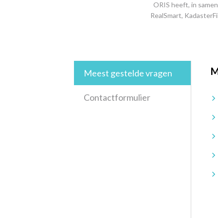
ORIS heeft, in samen
RealSmart, KadasterFi
M
Meest gestelde vragen
Contactformulier