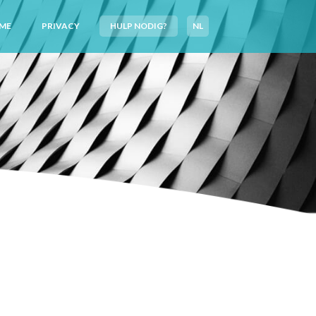
ME
PRIVACY
HULP NODIG?
NL