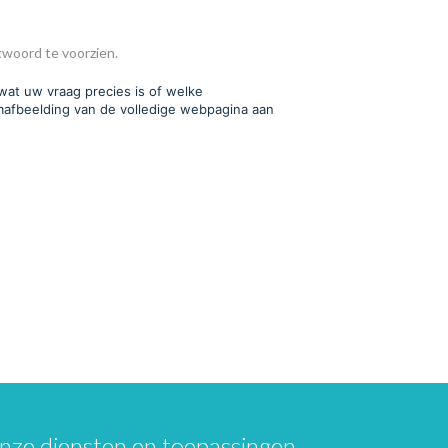
twoord te voorzien.
 wat uw vraag precies is of welke
mafbeelding van de volledige webpagina aan
nze diensten en toepassingen