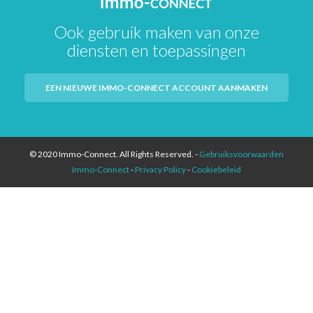
Ook gebruik maken van onze
diensten en toepassingen
EEN NIEUWE IMMO-CONNECT ACCOUNT AANMAKEN
© 2020 Immo-Connect. All Rights Reserved. -
Gebruiksvoorwaarden
Immo-Connect
-
Privacy Policy
-
Cookiebeleid