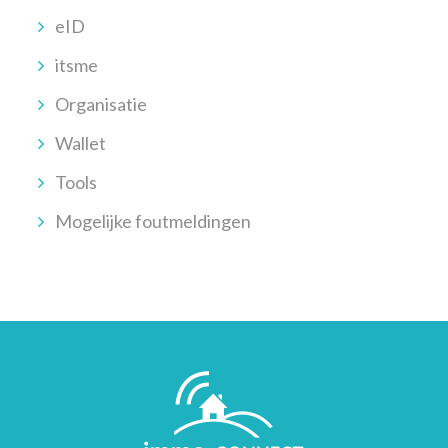
eID
itsme
Organisatie
Wallet
Tools
Mogelijke foutmeldingen