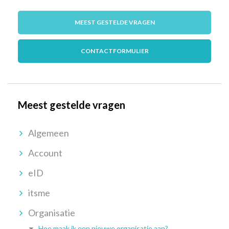
MEEST GESTELDE VRAGEN
CONTACTFORMULIER
Meest gestelde vragen
Algemeen
Account
eID
itsme
Organisatie
Hoe maak ik een nieuwe organisatie aan?