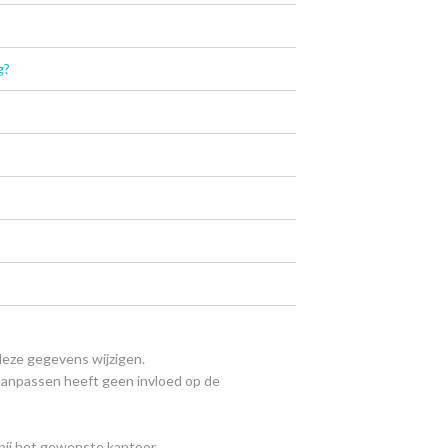
g?
deze gegevens wijzigen.
aanpassen heeft geen invloed op de
' bij het gewenste kantoor.