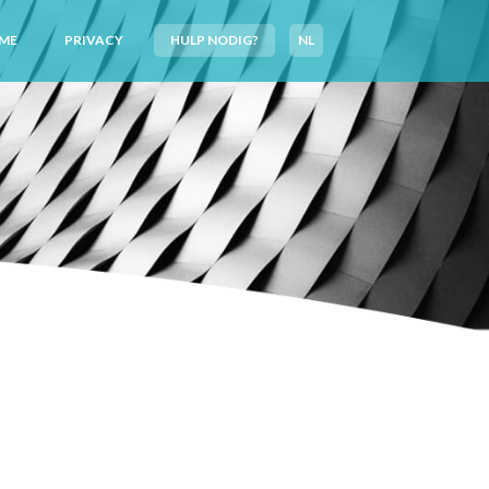
ME
PRIVACY
HULP NODIG?
NL