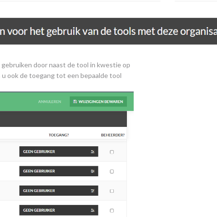
gebruiken door naast de tool in kwestie op
an u ook de toegang tot een bepaalde tool