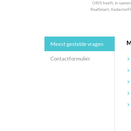
ORIS heeft, in samen
RealSmart, KadasterFi
M
Meest gestelde vragen
Contactformulier