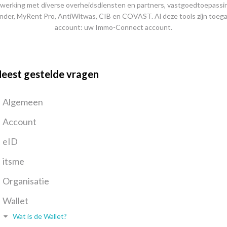
werking met diverse overheidsdiensten en partners, vastgoedtoepassi
nder, MyRent Pro, AntiWitwas, CIB en COVAST. Al deze tools zijn toega
account: uw Immo-Connect account.
eest gestelde vragen
Algemeen
Account
eID
itsme
Organisatie
Wallet
Wat is de Wallet?