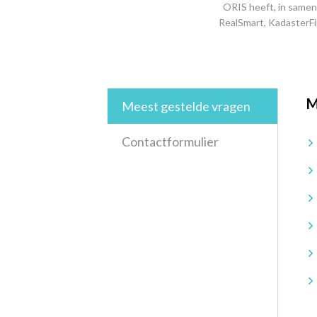
ORIS heeft, in samen
RealSmart, KadasterFi
M
Meest gestelde vragen
Contactformulier