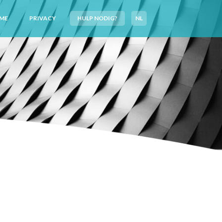
ME
PRIVACY
HULP NODIG?
NL