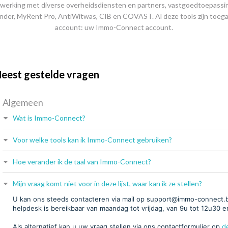
werking met diverse overheidsdiensten en partners, vastgoedtoepassi
nder, MyRent Pro, AntiWitwas, CIB en COVAST. Al deze tools zijn toega
account: uw Immo-Connect account.
eest gestelde vragen
Algemeen
Wat is Immo-Connect?
Voor welke tools kan ik Immo-Connect gebruiken?
Hoe verander ik de taal van Immo-Connect?
Mijn vraag komt niet voor in deze lijst, waar kan ik ze stellen?
U kan ons steeds contacteren via mail op support@immo-connect.b
helpdesk is bereikbaar van maandag tot vrijdag, van 9u tot 12u30 e
Als alternatief kan u uw vraag stellen via ons contactformulier op
d