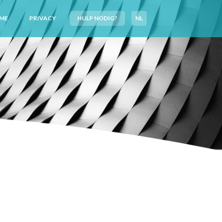
ME
PRIVACY
HULP NODIG?
NL