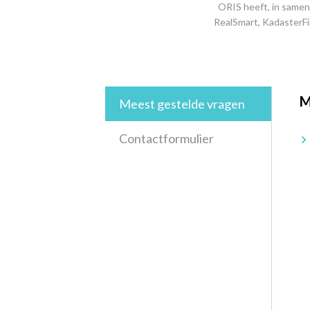
ORIS heeft, in samen
RealSmart, KadasterFi
M
Meest gestelde vragen
Contactformulier