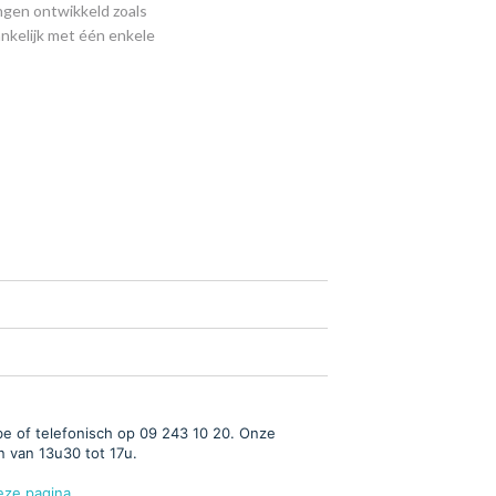
ngen ontwikkeld zoals
nkelijk met één enkele
e of telefonisch op 09 243 10 20. Onze
n van 13u30 tot 17u.
eze pagina.