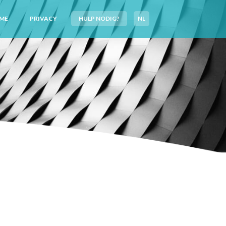
ME
PRIVACY
HULP NODIG?
NL