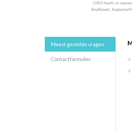
ORIS heeft, in samen
RealSmart, KadasterFi
M
Meest gestelde vragen
Contactformulier