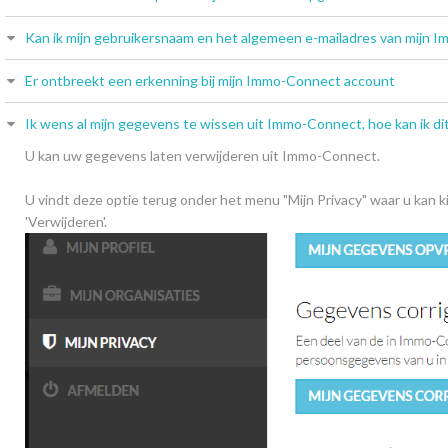
Kan ik mijn gebruikersnaam en het algemeen e-mailadres van mijn 
Er ontbreekt een erkenning bij mijn Immo-Connect account
Ik wens al mijn gegevens te wissen uit Immo-Connect, hoe kan ik di
U kan uw gegevens laten verwijderen uit Immo-Connect.
U vindt deze optie terug onder het menu "Mijn Privacy" waar u kan k
'Verwijderen'.