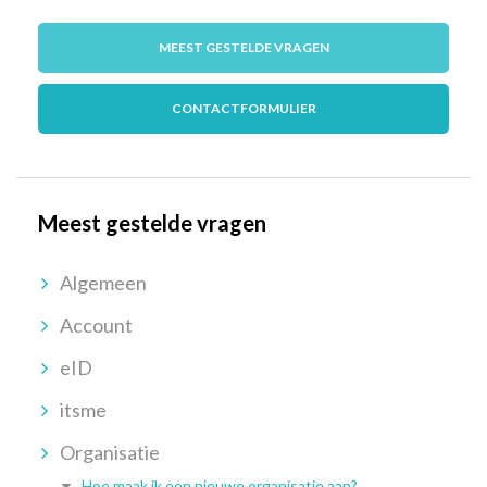
MEEST GESTELDE VRAGEN
CONTACTFORMULIER
Meest gestelde vragen
Algemeen
Account
eID
itsme
Organisatie
Hoe maak ik een nieuwe organisatie aan?